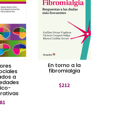
En torno a la
ores
fibromialgia
ociales
ados a
edades
$
212
ico-
rativas
81