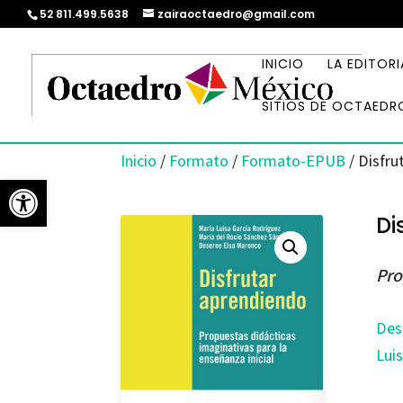
52 811.499.5638
zairaoctaedro@gmail.com
INICIO
LA EDITORI
SITIOS DE OCTAEDR
Inicio
/
Formato
/
Formato-EPUB
/ Disfru
Abrir barra de herramientas
Di
Pro
Des
Lui