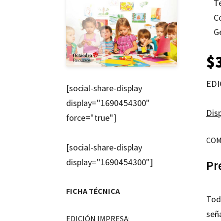
T
C
G
$
EDI
[social-share-display
display="1690454300"
Disp
force="true"]
COM
[social-share-display
display="1690454300"]
Pr
FICHA TÉCNICA
Toda
seña
EDICIÓN IMPRESA: