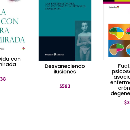
 vida con
mirada
Fact
Desvaneciendo
psicos
ilusiones
asoci
338
enferm
$
592
crón
degene
$
3