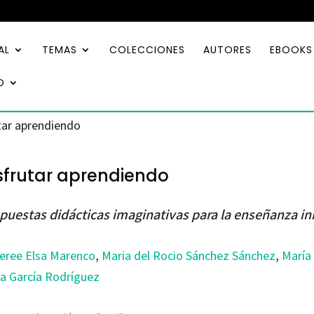
AL
TEMAS
COLECCIONES
AUTORES
EBOOKS
O
tar aprendiendo
sfrutar aprendiendo
puestas didácticas imaginativas para la enseñanza ini
eree Elsa Marenco
,
Maria del Rocio Sánchez Sánchez
,
María
sa García Rodríguez