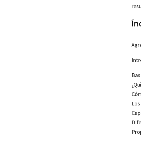
res
Ín
Agr
Int
Bas
¿Qu
Cóm
Los 
Cap
Dife
Pro