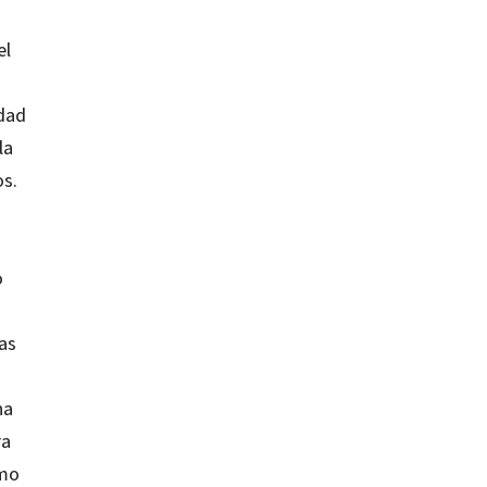
el
idad
la
os.
o
las
na
ra
smo