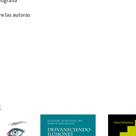
iografía
re las autoras
e Elsa Marenco; Maria del Rocio Sánchez Sánchez; María Luisa García Rodríguez
99218731
99218748
-0
-4
s