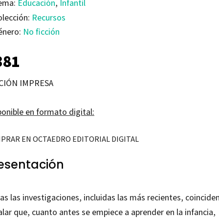
ema:
Educación
,
Infantil
olección:
Recursos
énero:
No ficción
381
CIÓN IMPRESA
onible en formato digital:
PRAR EN OCTAEDRO EDITORIAL DIGITAL
esentación
s las investigaciones, incluidas las más recientes, coincide
lar que, cuanto antes se empiece a aprender en la infancia,