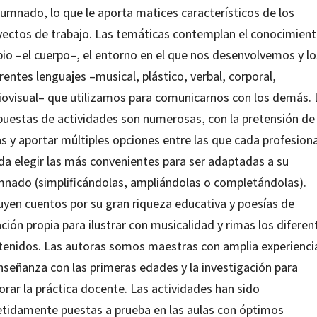
lumnado, lo que le aporta matices característicos de los
yectos de trabajo. Las temáticas contemplan el conocimien
pio –el cuerpo–, el entorno en el que nos desenvolvemos y lo
rentes lenguajes –musical, plástico, verbal, corporal,
iovisual– que utilizamos para comunicarnos con los demás. 
puestas de actividades son numerosas, con la pretensión de
s y aportar múltiples opciones entre las que cada profesiona
da elegir las más convenientes para ser adaptadas a su
mnado (simplificándolas, ampliándolas o completándolas).
luyen cuentos por su gran riqueza educativa y poesías de
ción propia para ilustrar con musicalidad y rimas los diferen
tenidos. Las autoras somos maestras con amplia experienci
enseñanza con las primeras edades y la investigación para
rar la práctica docente. Las actividades han sido
etidamente puestas a prueba en las aulas con óptimos