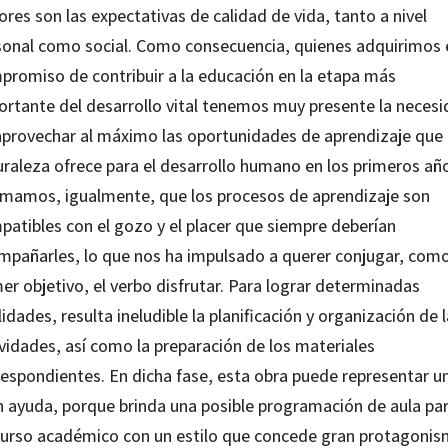
res son las expectativas de calidad de vida, tanto a nivel
sonal como social. Como consecuencia, quienes adquirimos 
promiso de contribuir a la educación en la etapa más
ortante del desarrollo vital tenemos muy presente la neces
aprovechar al máximo las oportunidades de aprendizaje que 
uraleza ofrece para el desarrollo humano en los primeros añ
imamos, igualmente, que los procesos de aprendizaje son
patibles con el gozo y el placer que siempre deberían
mpañarles, lo que nos ha impulsado a querer conjugar, com
er objetivo, el verbo disfrutar. Para lograr determinadas
lidades, resulta ineludible la planificación y organización de 
vidades, así como la preparación de los materiales
respondientes. En dicha fase, esta obra puede representar u
n ayuda, porque brinda una posible programación de aula pa
curso académico con un estilo que concede gran protagoni