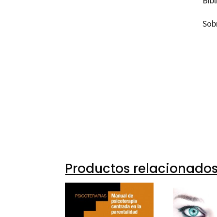
Bibl
Sob
Desere
97884
97884
13157
13157
Productos relacionado