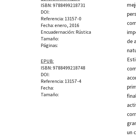
mejo
ISBN: 9788499218731
DOI:
per
Referencia: 13157-0
com
Fecha: enero, 2016
imp
Encuadernación: Rústica
Tamaño:
de 
Páginas:
nat
Est
EPUB:
ISBN: 9788499218748
com
DOI:
aco
Referencia: 13157-4
prim
Fecha:
Tamaño:
fina
acti
cor
gra
un 