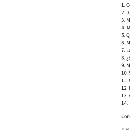
C
¡
M
M
Q
M
L
¿
M
Con