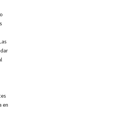
to
s
Las
 dar
l
tes
a en