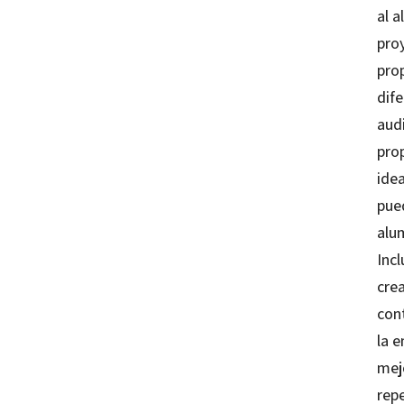
al a
pro
pro
dife
aud
pro
idea
pue
alu
Inc
crea
con
la 
mejo
rep