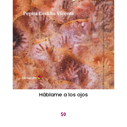
Háblame a los ojos
$
0