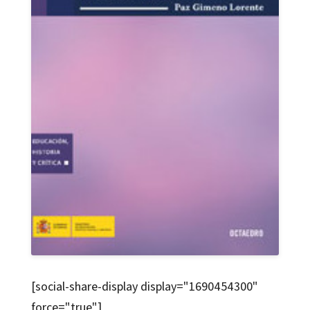
[social-share-display display="1690454300"
force="true"]