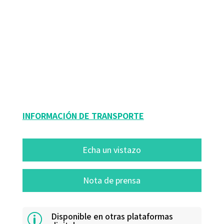
Teodoro Álvarez Angulo
9788418615344
9788418615689
09098-0
09098-4
INFORMACIÓN DE TRANSPORTE
Echa un vistazo
Nota de prensa
Disponible en otras plataformas
p