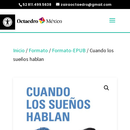
52 811.499.5638
zairaoctaedro@gmail.com
Abrir barra de herramientas
Inicio
/
Formato
/
Formato-EPUB
/ Cuando los
sueños hablan