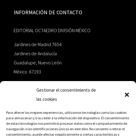
INFORMACIÓN DE CONTACTO
EDITORIAL OCTAEDRO DIVISIÓN MÉXICO
Jardines de Madrid 7654
Jardines de Andalucía
Guadalupe, Nuevo León
México 67193
zairaoctaedro@gmail.com
Gestionar el consentimiento de
las cookies
+52 811.499.5638
Para ofrecer las mejores experiencias, utilizamos tecnologías como las cookies
para almacenar y/o acceder a la información del dispositivo. El consentimiento
de estas tecnologías nos permitirá procesar datos como el comportamiento de
RED DE DISTRIBUCIÓN
navegación o las identificaciones únicas en este sitio. No consentir o retirar el
consentimiento, puede afectar negativamente a ciertas características y