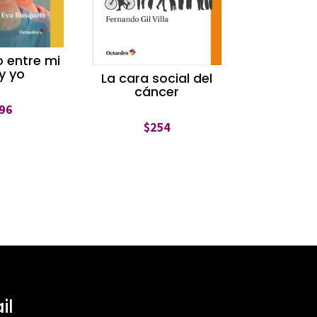
o entre mi
 y yo
La cara social del
cáncer
96
$
254
il