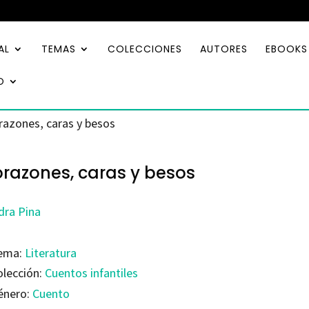
AL
TEMAS
COLECCIONES
AUTORES
EBOOKS
O
razones, caras y besos
razones, caras y besos
dra Pina
ema:
Literatura
olección:
Cuentos infantiles
énero:
Cuento