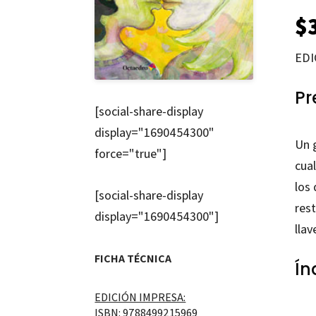
$
EDI
Pr
[social-share-display
display="1690454300"
Un 
force="true"]
cua
los 
[social-share-display
rest
display="1690454300"]
llav
FICHA TÉCNICA
Ín
EDICIÓN IMPRESA:
ISBN: 9788499215969