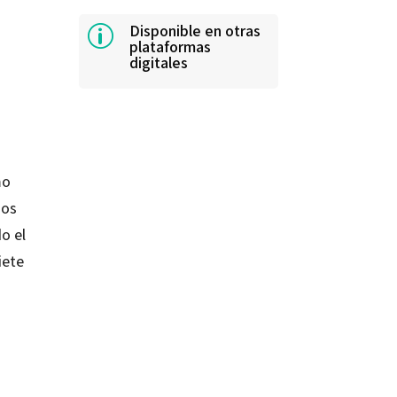
Disponible en otras
p
plataformas
digitales
mo
dos
o el
iete