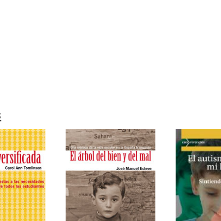
a Pina
99215969
-0
s