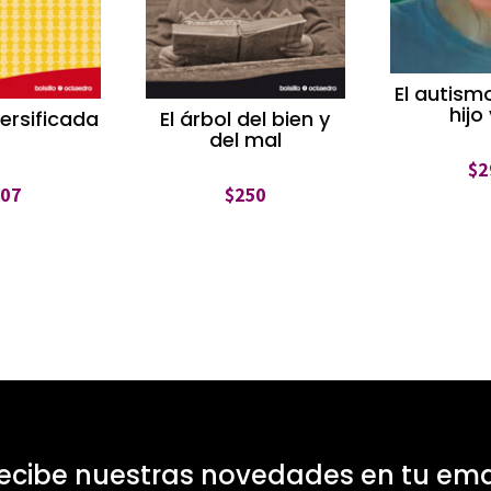
El autism
hijo
versificada
El árbol del bien y
del mal
$
2
207
$
250
ecibe nuestras novedades en tu ema