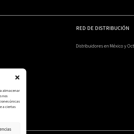
RED DE DISTRIBUCIÓN
Distribuidores en México y Oc
ara almacenar
s nos
ciones únicas
e a ciertas
encias