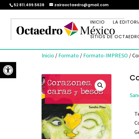
52 811.499.5638
zairaoctaedro@gmail.com
INICIO
LA EDITORI
SITIOS DE OCTAEDR
Inicio
/
Formato
/
Formato-IMPRESO
/ Co
Abrir barra de herramientas
Co
San
T
C
G