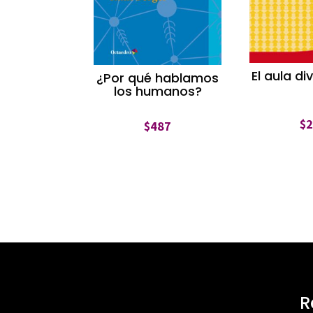
El aula di
¿Por qué hablamos
los humanos?
$
$
487
R