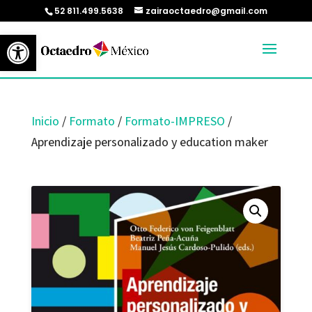
52 811.499.5638
zairaoctaedro@gmail.com
Abrir barra de herramientas
Inicio
/
Formato
/
Formato-IMPRESO
/
Aprendizaje personalizado y education maker