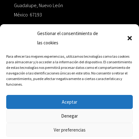
Guadalupe, Nuevo León
México 67193
zairaoctaedro@gmail.com
Gestionar el consentimiento de
las cookies
+52 811.499.5638
Para ofrecer las mejores experiencias, utilizamos tecnologías como las cookies
para almacenar y/o acceder a la información del dispositivo. El consentimiento
de estas tecnologías nos permitirá procesar datos como el comportamiento de
RED DE DISTRIBUCIÓN
navegación o las identificaciones únicas en este sitio. No consentir o retirar el
consentimiento, puede afectar negativamente a ciertas características y
funciones.
Distribuidores en México y Octaedro internacional
Aceptar
Denegar
© Editorial Octaedro, 2026
Ver preferencias