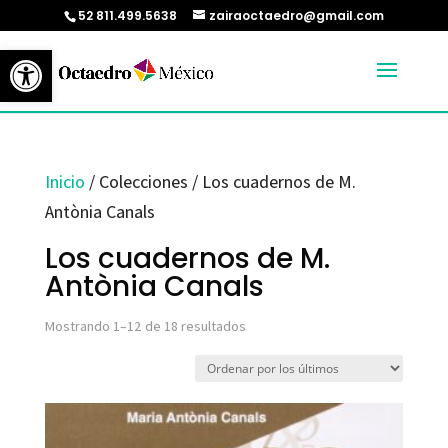
52 811.499.5638
zairaoctaedro@gmail.com
Abrir barra de herramientas
Inicio
/ Colecciones / Los cuadernos de M.
Antònia Canals
Los cuadernos de M.
Antònia Canals
Ordenado
Mostrando 1–12 de 18 resultados
por
los
últimos