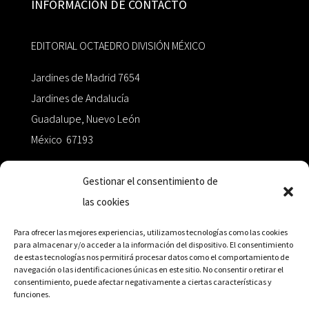
INFORMACIÓN DE CONTACTO
EDITORIAL OCTAEDRO DIVISIÓN MÉXICO
Jardines de Madrid 7654
Jardines de Andalucía
Guadalupe, Nuevo León
México 67193
zairaoctaedro@gmail.com
Gestionar el consentimiento de
las cookies
+52 811.499.5638
Para ofrecer las mejores experiencias, utilizamos tecnologías como las cookies
para almacenar y/o acceder a la información del dispositivo. El consentimiento
de estas tecnologías nos permitirá procesar datos como el comportamiento de
RED DE DISTRIBUCIÓN
navegación o las identificaciones únicas en este sitio. No consentir o retirar el
consentimiento, puede afectar negativamente a ciertas características y
funciones.
Distribuidores en México y Octaedro internacional