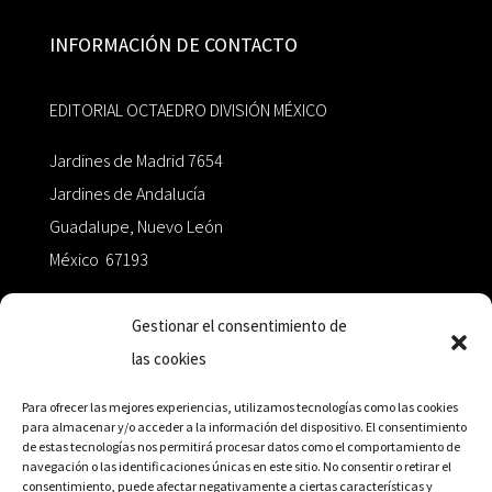
INFORMACIÓN DE CONTACTO
EDITORIAL OCTAEDRO DIVISIÓN MÉXICO
Jardines de Madrid 7654
Jardines de Andalucía
Guadalupe, Nuevo León
México 67193
zairaoctaedro@gmail.com
Gestionar el consentimiento de
las cookies
+52 811.499.5638
Para ofrecer las mejores experiencias, utilizamos tecnologías como las cookies
para almacenar y/o acceder a la información del dispositivo. El consentimiento
de estas tecnologías nos permitirá procesar datos como el comportamiento de
RED DE DISTRIBUCIÓN
navegación o las identificaciones únicas en este sitio. No consentir o retirar el
consentimiento, puede afectar negativamente a ciertas características y