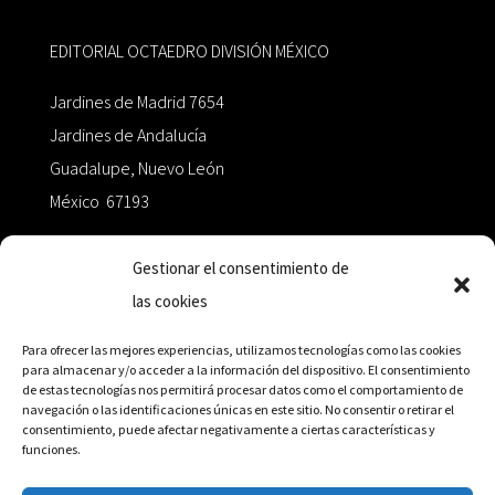
EDITORIAL OCTAEDRO DIVISIÓN MÉXICO
Jardines de Madrid 7654
Jardines de Andalucía
Guadalupe, Nuevo León
México 67193
zairaoctaedro@gmail.com
Gestionar el consentimiento de
las cookies
+52 811.499.5638
Para ofrecer las mejores experiencias, utilizamos tecnologías como las cookies
para almacenar y/o acceder a la información del dispositivo. El consentimiento
de estas tecnologías nos permitirá procesar datos como el comportamiento de
RED DE DISTRIBUCIÓN
navegación o las identificaciones únicas en este sitio. No consentir o retirar el
consentimiento, puede afectar negativamente a ciertas características y
funciones.
Distribuidores en México y Octaedro internacional