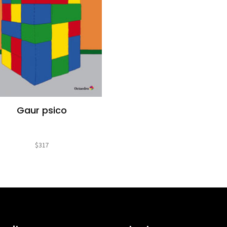
Gaur psico
$
317