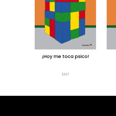
¡Hoy me toca psico!
$
317