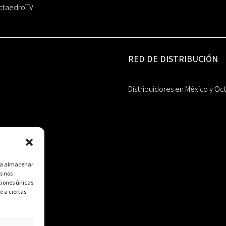
ctaedroTV
RED DE DISTRIBUCIÓN
Distribuidores en México y Oc
ara almacenar
s nos
ciones únicas
e a ciertas