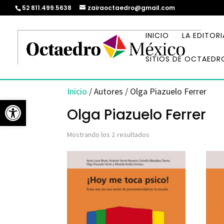
52 811.499.5638
zairaoctaedro@gmail.com
INICIO
LA EDITORI
SITIOS DE OCTAEDR
Inicio
/ Autores / Olga Piazuelo Ferrer
Abrir barra de herramientas
Olga Piazuelo Ferrer
Ordenado
Mostrando los 2 resultados
por
los
últimos