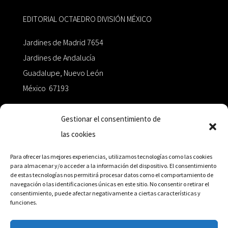
EDITORIAL OCTAEDRO DIVISIÓN MÉXICO
Jardines de Madrid 7654
Jardines de Andalucía
Guadalupe, Nuevo León
México 67193
zairaoctaedro@gmail.com
Gestionar el consentimiento de
las cookies
+52 811.499.5638
Para ofrecer las mejores experiencias, utilizamos tecnologías como las cookies
para almacenar y/o acceder a la información del dispositivo. El consentimiento
de estas tecnologías nos permitirá procesar datos como el comportamiento de
RED DE DISTRIBUCIÓN
navegación o las identificaciones únicas en este sitio. No consentir o retirar el
consentimiento, puede afectar negativamente a ciertas características y
funciones.
Distribuidores en México y Octaedro internacional