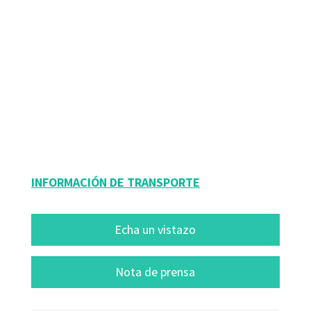
Anna Luna Muns; Arianne Serrat Navarro; Estrella Masabeu Tierno; Olga
Piazuelo Ferrer; Rikardo Acebo Urretxu
9788499214504
9788499216706
42203-0
42203-1
INFORMACIÓN DE TRANSPORTE
Echa un vistazo
Nota de prensa