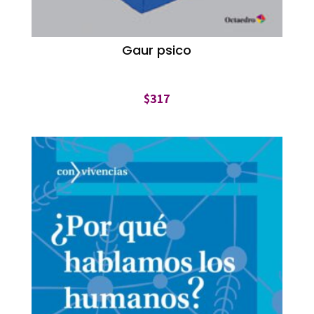
Gaur psico
$
317