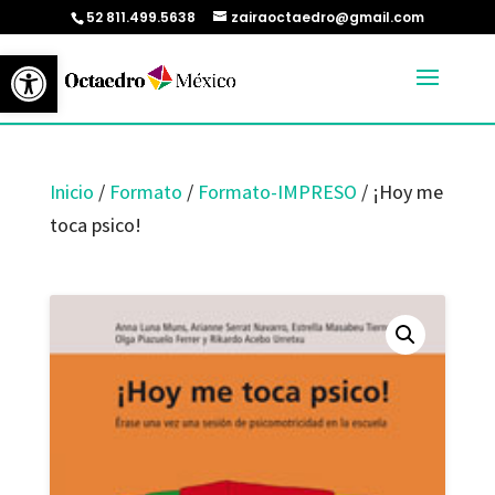
52 811.499.5638
zairaoctaedro@gmail.com
Abrir barra de herramientas
Inicio
/
Formato
/
Formato-IMPRESO
/ ¡Hoy me
toca psico!