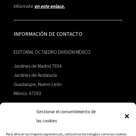
Infórmate
en este enlace.
INFORMACIÓN DE CONTACTO
EDITORIAL OCTAEDRO DIVISIÓN MÉXICO
Jardines de Madrid 7654
Jardines de Andalucía
Guadalupe, Nuevo León
México 67193
zairaoctaedro@gmail.com
Gestionar el consentimiento de
las cookies
+52 811.499.5638
Para ofrecer las mejores experiencias, utilizamos tecnologías como las cookies