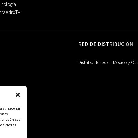
icología
ctaedroTV
RED DE DISTRIBUCIÓN
Distribuidores en México y Oc
ara almacenar
s nos
ciones únicas
e a ciertas