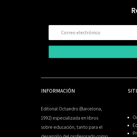
R
INFORMACIÓN
SIT
Editorial Octaedro (Barcelona,
O
1992) especializada en libros
Ed
sobre educación, tanto para el
Pr
desarrollo del profesorado como