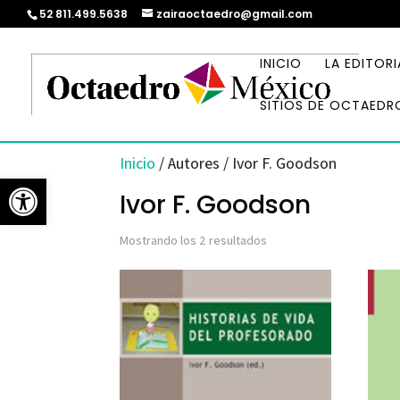
52 811.499.5638
zairaoctaedro@gmail.com
INICIO
LA EDITORI
SITIOS DE OCTAEDR
Inicio
/ Autores / Ivor F. Goodson
Abrir barra de herramientas
Ivor F. Goodson
Ordenado
Mostrando los 2 resultados
por
los
últimos