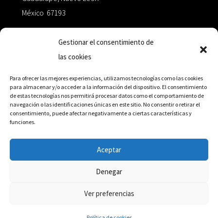
México 67193
zairaoctaedro@gmail.com
Gestionar el consentimiento de
las cookies
+52 811.499.5638
Para ofrecer las mejores experiencias, utilizamos tecnologías como las cookies
para almacenar y/o acceder a la información del dispositivo. El consentimiento
de estas tecnologías nos permitirá procesar datos como el comportamiento de
RED DE DISTRIBUCIÓN
navegación o las identificaciones únicas en este sitio. No consentir o retirar el
consentimiento, puede afectar negativamente a ciertas características y
funciones.
Distribuidores en México y Octaedro internacional
Aceptar
Denegar
© Editorial Octaedro, 2026
Ver preferencias
Política de cookies