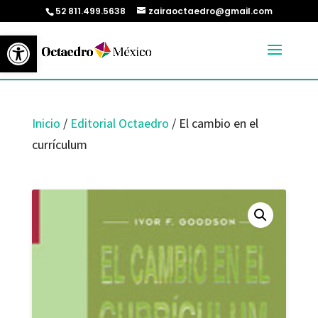
52 811.499.5638
zairaoctaedro@gmail.com
Abrir barra de herramientas
Inicio
/
Editorial Octaedro
/ El cambio en el
currículum