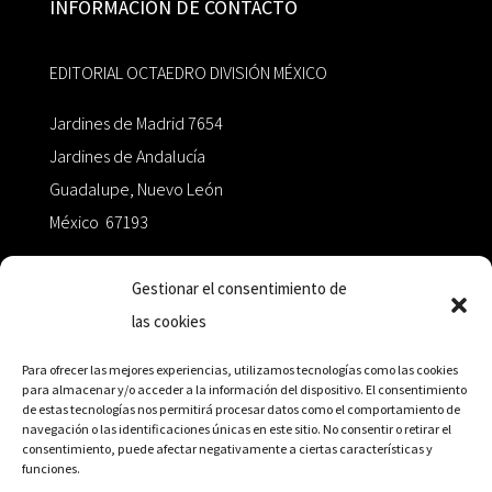
INFORMACIÓN DE CONTACTO
EDITORIAL OCTAEDRO DIVISIÓN MÉXICO
Jardines de Madrid 7654
Jardines de Andalucía
Guadalupe, Nuevo León
México 67193
zairaoctaedro@gmail.com
Gestionar el consentimiento de
las cookies
+52 811.499.5638
Para ofrecer las mejores experiencias, utilizamos tecnologías como las cookies
para almacenar y/o acceder a la información del dispositivo. El consentimiento
de estas tecnologías nos permitirá procesar datos como el comportamiento de
RED DE DISTRIBUCIÓN
navegación o las identificaciones únicas en este sitio. No consentir o retirar el
consentimiento, puede afectar negativamente a ciertas características y
funciones.
Distribuidores en México y Octaedro internacional