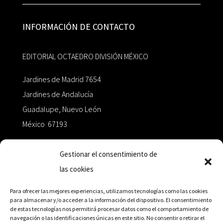
INFORMACIÓN DE CONTACTO
EDITORIAL OCTAEDRO DIVISIÓN MÉXICO
Jardines de Madrid 7654
Jardines de Andalucía
Guadalupe, Nuevo León
México 67193
zairaoctaedro@gmail.com
Gestionar el consentimiento de
las cookies
+52 811.499.5638
Para ofrecer las mejores experiencias, utilizamos tecnologías como las cookies
para almacenar y/o acceder a la información del dispositivo. El consentimiento
de estas tecnologías nos permitirá procesar datos como el comportamiento de
RED DE DISTRIBUCIÓN
navegación o las identificaciones únicas en este sitio. No consentir o retirar el