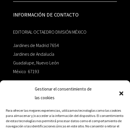
INFORMACIÓN DE CONTACTO
EDITORIAL OCTAEDRO DIVISIÓN MÉXICO
Jardines de Madrid 7654
Jardines de Andalucía
Guadalupe, Nuevo León
México 67193
zairaoctaedro@gmail.com
Gestionar el consentimiento de
las cookies
+52 811.499.5638
Para ofrecer las mejores experiencias, utilizamos tecnologías como las cookies
para almacenar y/o acceder a la información del dispositivo. El consentimiento
de estas tecnologías nos permitirá procesar datos como el comportamiento de
RED DE DISTRIBUCIÓN
navegación o las identificaciones únicas en este sitio. No consentir o retirar el