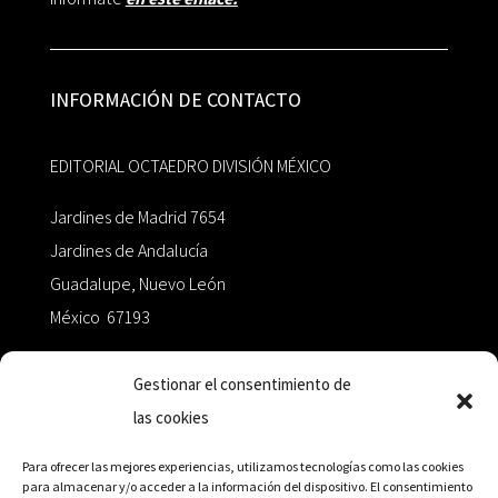
INFORMACIÓN DE CONTACTO
EDITORIAL OCTAEDRO DIVISIÓN MÉXICO
Jardines de Madrid 7654
Jardines de Andalucía
Guadalupe, Nuevo León
México 67193
zairaoctaedro@gmail.com
Gestionar el consentimiento de
las cookies
+52 811.499.5638
Para ofrecer las mejores experiencias, utilizamos tecnologías como las cookies
para almacenar y/o acceder a la información del dispositivo. El consentimiento