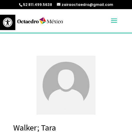
52 811.499.5638
zairaoctaedro@gmail.com
Abrir barra de herramientas
Walker; Tara