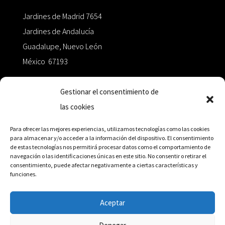
Jardines de Madrid 7654
Jardines de Andalucía
Guadalupe, Nuevo León
México 67193
zairaoctaedro@gmail.com
Gestionar el consentimiento de
las cookies
+52 811.499.5638
Para ofrecer las mejores experiencias, utilizamos tecnologías como las cookies
para almacenar y/o acceder a la información del dispositivo. El consentimiento
de estas tecnologías nos permitirá procesar datos como el comportamiento de
RED DE DISTRIBUCIÓN
navegación o las identificaciones únicas en este sitio. No consentir o retirar el
consentimiento, puede afectar negativamente a ciertas características y
funciones.
Distribuidores en México y Octaedro internacional
Aceptar