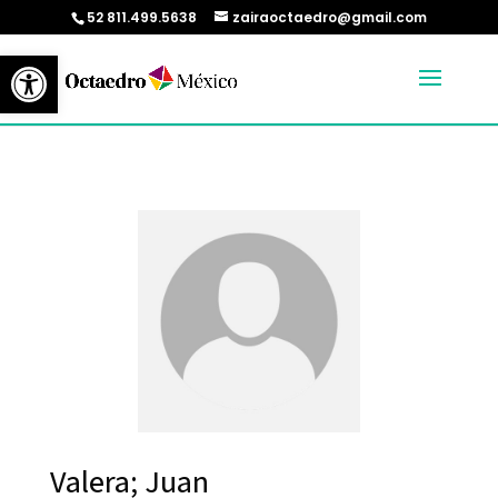
52 811.499.5638
zairaoctaedro@gmail.com
Abrir barra de herramientas
Valera; Juan