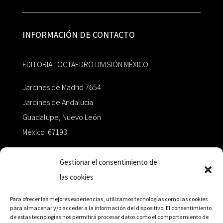
INFORMACIÓN DE CONTACTO
EDITORIAL OCTAEDRO DIVISIÓN MÉXICO
Jardines de Madrid 7654
Jardines de Andalucía
Guadalupe, Nuevo León
México 67193
zairaoctaedro@gmail.com
Gestionar el consentimiento de
las cookies
+52 811.499.5638
Para ofrecer las mejores experiencias, utilizamos tecnologías como las cookies
para almacenar y/o acceder a la información del dispositivo. El consentimiento
de estas tecnologías nos permitirá procesar datos como el comportamiento de
RED DE DISTRIBUCIÓN