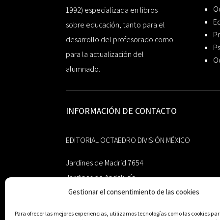
O
1992) especializada en libros
Ed
sobre educación, tanto para el
Pr
desarrollo del profesorado como
Ps
para la actualización del
O
alumnado.
INFORMACIÓN DE CONTACTO
EDITORIAL OCTAEDRO DIVISIÓN MÉXICO
Jardines de Madrid 7654
Jardines de Andalucía
Guadalupe, Nuevo León
Gestionar el consentimiento de las cookies
México 67193
Para ofrecer las mejores experiencias, utilizamos tecnologías como las cookies p