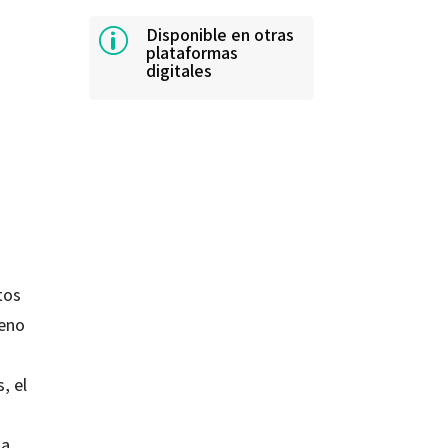
Disponible en otras
p
plataformas
digitales
tos
leno
, el
na