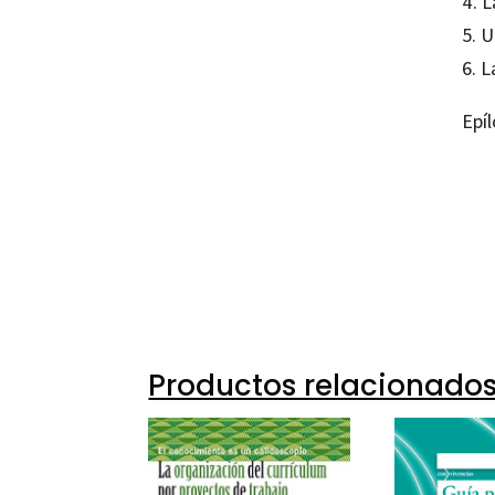
4. 
5. U
6. L
Epí
Juan V
97884
12304-
Productos relacionado