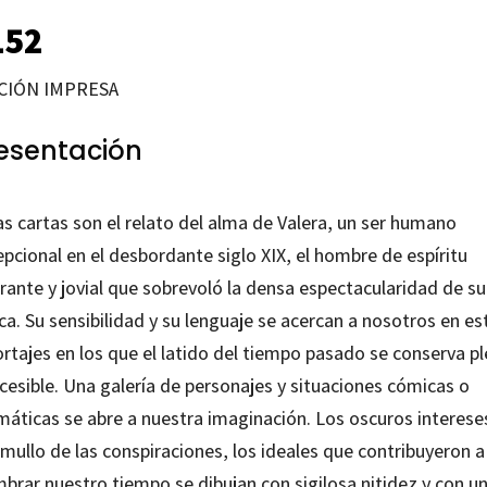
152
CIÓN IMPRESA
esentación
s cartas son el relato del alma de Valera, un ser humano
pcional en el desbordante siglo XIX, el hombre de espíritu
rante y jovial que sobrevoló la densa espectacularidad de su
a. Su sensibilidad y su lenguaje se acercan a nosotros en es
rtajes en los que el latido del tiempo pasado se conserva p
cesible. Una galería de personajes y situaciones cómicas o
máticas se abre a nuestra imaginación. Los oscuros intereses
mullo de las conspiraciones, los ideales que contribuyeron a
brar nuestro tiempo se dibujan con sigilosa nitidez y con u