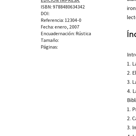
EDICIÓN IMPRESA:
ISBN: 9788480634342
iron
DOI:
lec
Referencia: 12304-0
Fecha: enero, 2007
Ín
Encuadernación: Rústica
Tamaño:
Páginas:
Int
1. L
2. E
3. L
4. L
Bibl
1. P
2. C
3. 