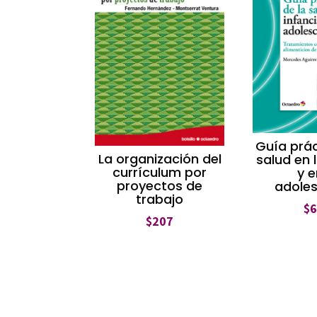
Guía prác
La organización del
salud en 
currículum por
y e
proyectos de
adole
trabajo
$
$
207