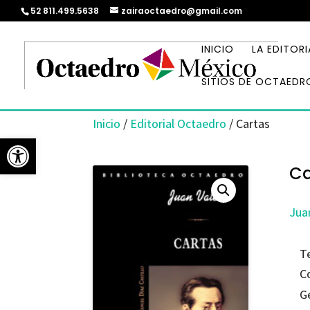
52 811.499.5638
zairaoctaedro@gmail.com
INICIO
LA EDITORI
SITIOS DE OCTAEDR
Inicio
/
Editorial Octaedro
/ Cartas
Abrir barra de herramientas
Ca
Jua
T
C
G