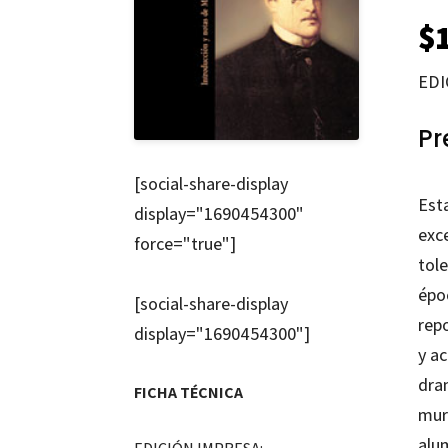
$
EDI
Pr
[social-share-display
Esta
display="1690454300"
exce
force="true"]
tole
époc
[social-share-display
repo
display="1690454300"]
y ac
dra
FICHA TÉCNICA
mur
alum