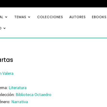
AL
TEMAS
COLECCIONES
AUTORES
EBOOKS
O
rtas
n Valera
ema:
Literatura
olección:
Biblioteca Octaedro
énero:
Narrativa