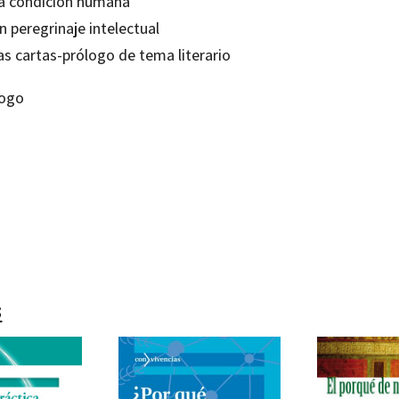
La condición humana
n peregrinaje intelectual
as cartas-prólogo de tema literario
logo
alera
80634342
0
s