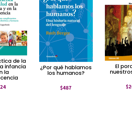
tica de la
El por
la infancia
¿Por qué hablamos
nuestro
n la
los humanos?
scencia
$
2
624
$
487