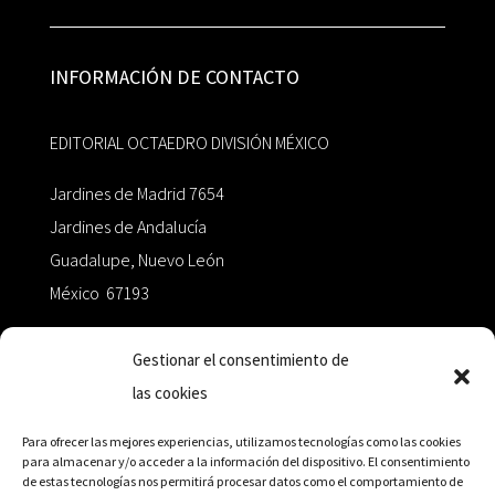
INFORMACIÓN DE CONTACTO
EDITORIAL OCTAEDRO DIVISIÓN MÉXICO
Jardines de Madrid 7654
Jardines de Andalucía
Guadalupe, Nuevo León
México 67193
zairaoctaedro@gmail.com
Gestionar el consentimiento de
las cookies
+52 811.499.5638
Para ofrecer las mejores experiencias, utilizamos tecnologías como las cookies
para almacenar y/o acceder a la información del dispositivo. El consentimiento
de estas tecnologías nos permitirá procesar datos como el comportamiento de
RED DE DISTRIBUCIÓN