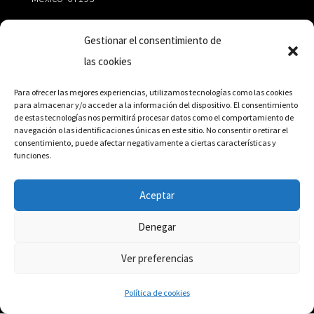
zairaoctaedro@gmail.com
Gestionar el consentimiento de
las cookies
+52 811.499.5638
Para ofrecer las mejores experiencias, utilizamos tecnologías como las cookies
para almacenar y/o acceder a la información del dispositivo. El consentimiento
de estas tecnologías nos permitirá procesar datos como el comportamiento de
RED DE DISTRIBUCIÓN
navegación o las identificaciones únicas en este sitio. No consentir o retirar el
consentimiento, puede afectar negativamente a ciertas características y
funciones.
Distribuidores en México y Octaedro internacional
Aceptar
Denegar
© Editorial Octaedro, 2026
Ver preferencias
Política de cookies