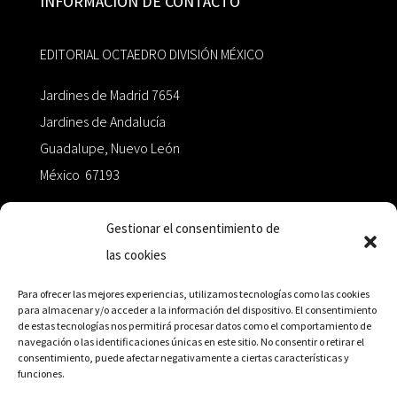
INFORMACIÓN DE CONTACTO
EDITORIAL OCTAEDRO DIVISIÓN MÉXICO
Jardines de Madrid 7654
Jardines de Andalucía
Guadalupe, Nuevo León
México 67193
zairaoctaedro@gmail.com
Gestionar el consentimiento de
las cookies
+52 811.499.5638
Para ofrecer las mejores experiencias, utilizamos tecnologías como las cookies
para almacenar y/o acceder a la información del dispositivo. El consentimiento
de estas tecnologías nos permitirá procesar datos como el comportamiento de
RED DE DISTRIBUCIÓN
navegación o las identificaciones únicas en este sitio. No consentir o retirar el
consentimiento, puede afectar negativamente a ciertas características y
funciones.
Distribuidores en México y Octaedro internacional