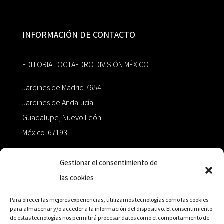
INFORMACIÓN DE CONTACTO
EDITORIAL OCTAEDRO DIVISIÓN MÉXICO
Jardines de Madrid 7654
Jardines de Andalucía
Guadalupe, Nuevo León
México 67193
zairaoctaedro@gmail.com
Gestionar el consentimiento de
las cookies
+52 811.499.5638
Para ofrecer las mejores experiencias, utilizamos tecnologías como las cookies
para almacenar y/o acceder a la información del dispositivo. El consentimiento
de estas tecnologías nos permitirá procesar datos como el comportamiento de
RED DE DISTRIBUCIÓN