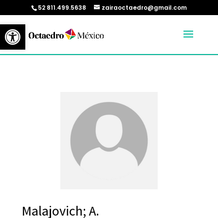
52 811.499.5638
zairaoctaedro@gmail.com
Abrir barra de herramientas
Malajovich; A.