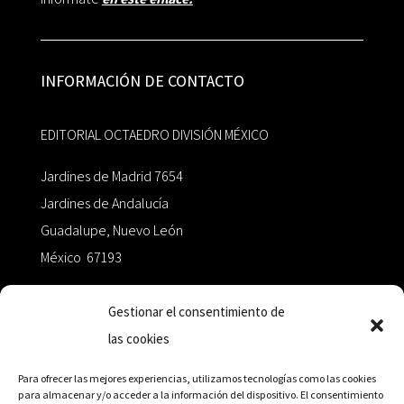
INFORMACIÓN DE CONTACTO
EDITORIAL OCTAEDRO DIVISIÓN MÉXICO
Jardines de Madrid 7654
Jardines de Andalucía
Guadalupe, Nuevo León
México 67193
zairaoctaedro@gmail.com
Gestionar el consentimiento de
las cookies
+52 811.499.5638
Para ofrecer las mejores experiencias, utilizamos tecnologías como las cookies
para almacenar y/o acceder a la información del dispositivo. El consentimiento