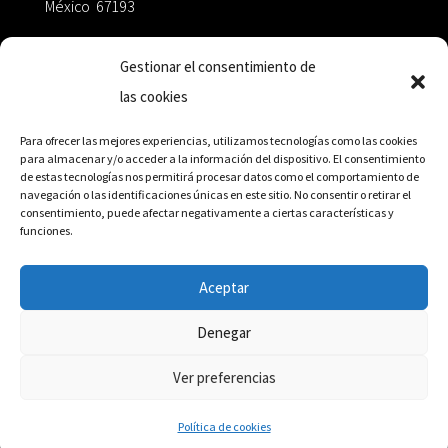
México 67193
zairaoctaedro@gmail.com
Gestionar el consentimiento de
las cookies
+52 811.499.5638
Para ofrecer las mejores experiencias, utilizamos tecnologías como las cookies
para almacenar y/o acceder a la información del dispositivo. El consentimiento
de estas tecnologías nos permitirá procesar datos como el comportamiento de
RED DE DISTRIBUCIÓN
navegación o las identificaciones únicas en este sitio. No consentir o retirar el
consentimiento, puede afectar negativamente a ciertas características y
funciones.
Distribuidores en México y Octaedro internacional
Aceptar
Denegar
© Editorial Octaedro, 2026
Ver preferencias
Política de cookies