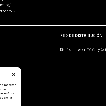
icología
ctaedroTV
RED DE DISTRIBUCIÓN
Distribuidores en México y Oc
ara almacenar
s nos
ciones únicas
e a ciertas