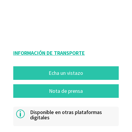
Elena del Pilar Jiménez-Pérez; Santiago Fabregat Barrios
9788417667184
16146-0
INFORMACIÓN DE TRANSPORTE
Echa un vistazo
Nota de prensa
Disponible en otras plataformas
p
digitales