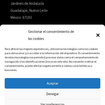
Jardines de Andalucía
Guadalupe, Nuevo León
México 67193
zairaoctaedro@gmail.com
Gestionar el consentimiento de
las cookies
+52 811.499.5638
Para ofrecer las mejores experiencias, utilizamos tecnologías como las cookies
para almacenar y/o acceder a la información del dispositivo. El consentimiento
de estas tecnologías nos permitirá procesar datos como el comportamiento de
RED DE DISTRIBUCIÓN
navegación o las identificaciones únicas en este sitio. No consentir o retirar el
consentimiento, puede afectar negativamente a ciertas características y
funciones.
Distribuidores en México y Octaedro internacional
Aceptar
Denegar
© Editorial Octaedro, 2026
Ver preferencias