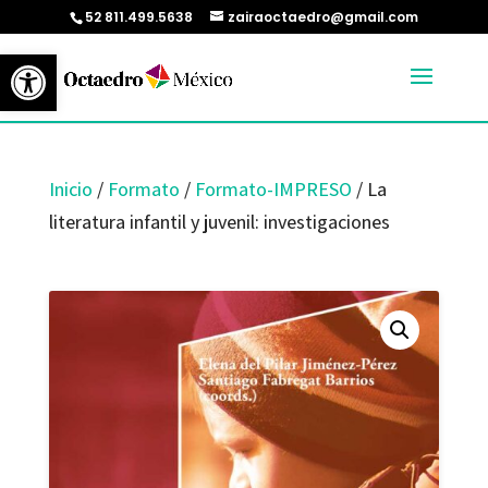
52 811.499.5638
zairaoctaedro@gmail.com
Abrir barra de herramientas
Inicio
/
Formato
/
Formato-IMPRESO
/ La
literatura infantil y juvenil: investigaciones