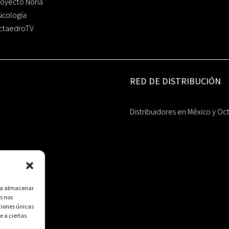
oyecto Noria
icología
ctaedroTV
RED DE DISTRIBUCIÓN
Distribuidores en México y Oc
ara almacenar
s nos
ciones únicas
e a ciertas