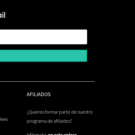
il
AFILIADOS
¿Quieres formar parte de nuestro
okies
programa de afiliados?
Infórmate
en este enlace.