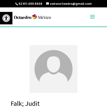
52 811.499.5638
zairaoctaedro@gmail.com
Abrir barra de herramientas
Falk; Judit