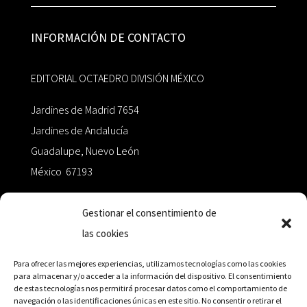
INFORMACIÓN DE CONTACTO
EDITORIAL OCTAEDRO DIVISIÓN MÉXICO
Jardines de Madrid 7654
Jardines de Andalucía
Guadalupe, Nuevo León
México 67193
zairaoctaedro@gmail.com
Gestionar el consentimiento de
las cookies
+52 811.499.5638
Para ofrecer las mejores experiencias, utilizamos tecnologías como las cookies
para almacenar y/o acceder a la información del dispositivo. El consentimiento
de estas tecnologías nos permitirá procesar datos como el comportamiento de
RED DE DISTRIBUCIÓN
navegación o las identificaciones únicas en este sitio. No consentir o retirar el