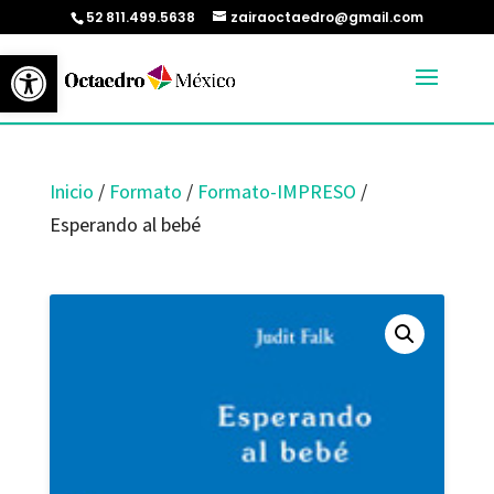
52 811.499.5638
zairaoctaedro@gmail.com
Abrir barra de herramientas
Inicio
/
Formato
/
Formato-IMPRESO
/
Esperando al bebé