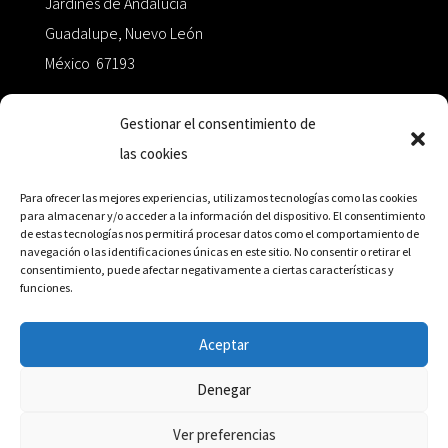
Jardines de Andalucía
Guadalupe, Nuevo León
México 67193
zairaoctaedro@gmail.com
Gestionar el consentimiento de
las cookies
+52 811.499.5638
Para ofrecer las mejores experiencias, utilizamos tecnologías como las cookies
para almacenar y/o acceder a la información del dispositivo. El consentimiento
de estas tecnologías nos permitirá procesar datos como el comportamiento de
RED DE DISTRIBUCIÓN
navegación o las identificaciones únicas en este sitio. No consentir o retirar el
consentimiento, puede afectar negativamente a ciertas características y
funciones.
Distribuidores en México y Octaedro internacional
Aceptar
Denegar
© Editorial Octaedro, 2026
Ver preferencias