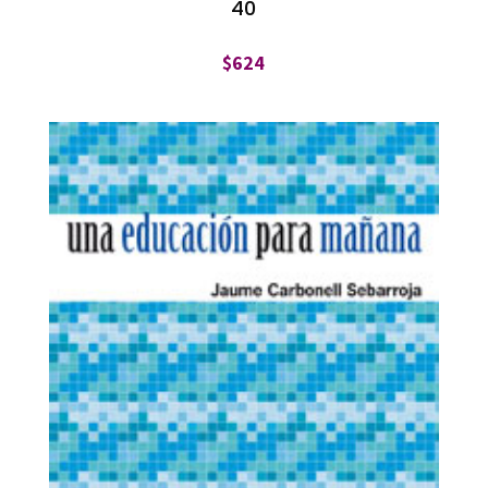
40
$
624