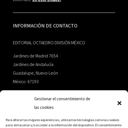
INFORMACIÓN DE CONTACTO
EDITORIAL OCTAEDRO DIVISIÓN MÉXICO
Jardines de Madrid 7654
Jardines de Andalucía
Guadalupe, Nuevo León
México 67193
zairaoctaedro@gmail.com
Gestionar el consentimiento de
las cookies
+52 811.499.5638
Para ofrecer las mejores experiencias, utilizamos tecnologías como las cookies
para almacenar y/o acceder a la información del dispositivo. El consentimiento