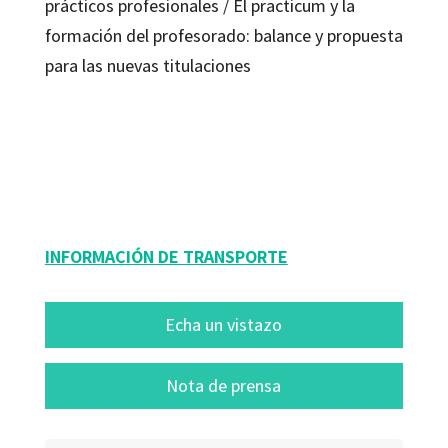
prácticos profesionales / El practicum y la
formación del profesorado: balance y propuesta
para las nuevas titulaciones
Alberto Luis Gómez; J. Manuel Escudero
9788480638203
16031-0
INFORMACIÓN DE TRANSPORTE
Echa un vistazo
Nota de prensa