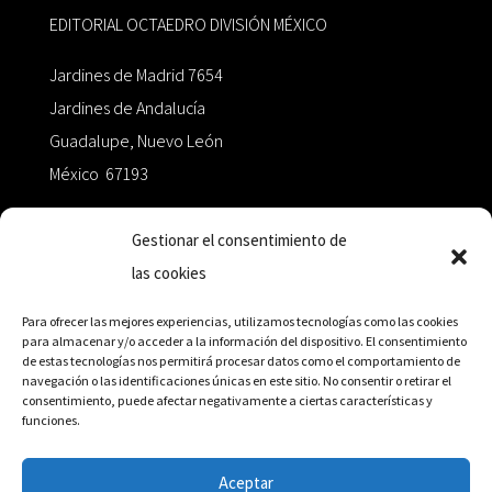
EDITORIAL OCTAEDRO DIVISIÓN MÉXICO
Jardines de Madrid 7654
Jardines de Andalucía
Guadalupe, Nuevo León
México 67193
zairaoctaedro@gmail.com
Gestionar el consentimiento de
las cookies
+52 811.499.5638
Para ofrecer las mejores experiencias, utilizamos tecnologías como las cookies
para almacenar y/o acceder a la información del dispositivo. El consentimiento
de estas tecnologías nos permitirá procesar datos como el comportamiento de
RED DE DISTRIBUCIÓN
navegación o las identificaciones únicas en este sitio. No consentir o retirar el
consentimiento, puede afectar negativamente a ciertas características y
funciones.
Distribuidores en México y Octaedro internacional
Aceptar