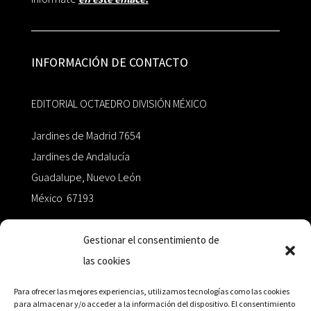
INFORMACIÓN DE CONTACTO
EDITORIAL OCTAEDRO DIVISIÓN MÉXICO
Jardines de Madrid 7654
Jardines de Andalucía
Guadalupe, Nuevo León
México 67193
zairaoctaedro@gmail.com
Gestionar el consentimiento de
las cookies
+52 811.499.5638
Para ofrecer las mejores experiencias, utilizamos tecnologías como las cookies
para almacenar y/o acceder a la información del dispositivo. El consentimiento