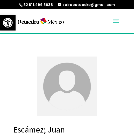
52 811.499.5638
zairaoctaedro@gmail.com
Abrir barra de herramientas
Escámez; Juan