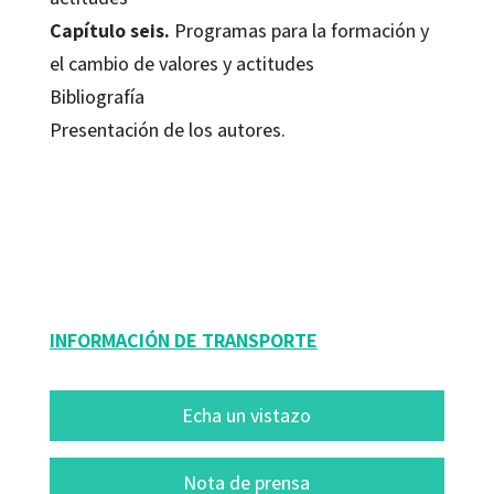
Capítulo seis.
Programas para la formación y
el cambio de valores y actitudes
Bibliografía
Presentación de los autores.
Antonio Llopis; Cruz Pérez Pérez; Juan Escámez; Rafaela García López
9788480639101
10090-0
INFORMACIÓN DE TRANSPORTE
Echa un vistazo
Nota de prensa