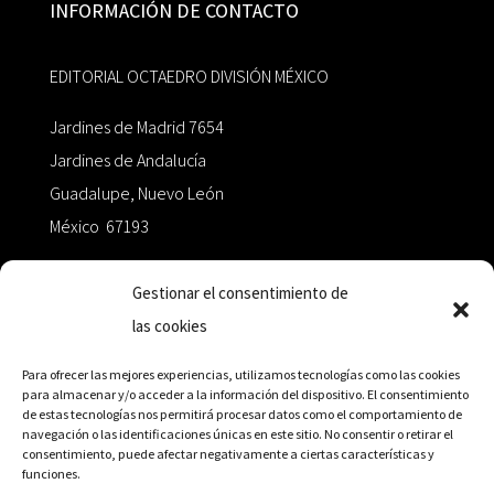
INFORMACIÓN DE CONTACTO
EDITORIAL OCTAEDRO DIVISIÓN MÉXICO
Jardines de Madrid 7654
Jardines de Andalucía
Guadalupe, Nuevo León
México 67193
zairaoctaedro@gmail.com
Gestionar el consentimiento de
las cookies
+52 811.499.5638
Para ofrecer las mejores experiencias, utilizamos tecnologías como las cookies
para almacenar y/o acceder a la información del dispositivo. El consentimiento
de estas tecnologías nos permitirá procesar datos como el comportamiento de
RED DE DISTRIBUCIÓN
navegación o las identificaciones únicas en este sitio. No consentir o retirar el
consentimiento, puede afectar negativamente a ciertas características y
funciones.
Distribuidores en México y Octaedro internacional