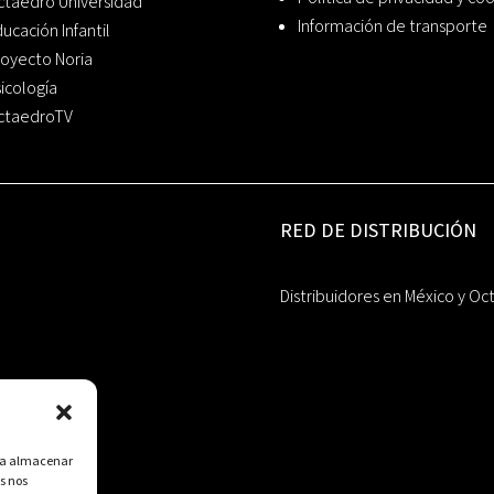
ctaedro Universidad
Información de transporte
ucación Infantil
oyecto Noria
icología
ctaedroTV
RED DE DISTRIBUCIÓN
Distribuidores en México y Oc
ara almacenar
s nos