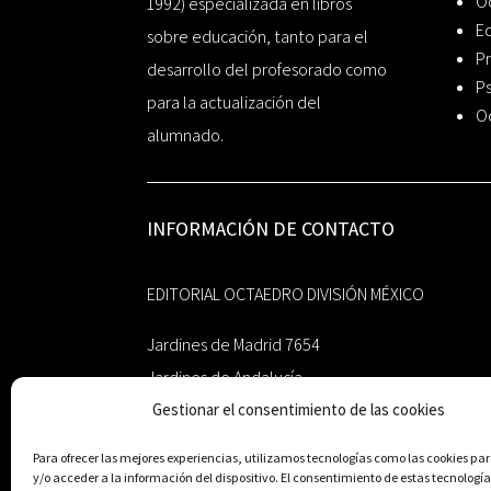
O
1992) especializada en libros
Ed
sobre educación, tanto para el
Pr
desarrollo del profesorado como
Ps
para la actualización del
O
alumnado.
INFORMACIÓN DE CONTACTO
EDITORIAL OCTAEDRO DIVISIÓN MÉXICO
Jardines de Madrid 7654
Jardines de Andalucía
Guadalupe, Nuevo León
Gestionar el consentimiento de las cookies
México 67193
Para ofrecer las mejores experiencias, utilizamos tecnologías como las cookies p
y/o acceder a la información del dispositivo. El consentimiento de estas tecnología