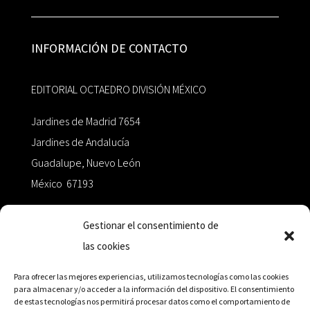
INFORMACIÓN DE CONTACTO
EDITORIAL OCTAEDRO DIVISIÓN MÉXICO
Jardines de Madrid 7654
Jardines de Andalucía
Guadalupe, Nuevo León
México 67193
zairaoctaedro@gmail.com
Gestionar el consentimiento de
las cookies
+52 811.499.5638
Para ofrecer las mejores experiencias, utilizamos tecnologías como las cookies
para almacenar y/o acceder a la información del dispositivo. El consentimiento
de estas tecnologías nos permitirá procesar datos como el comportamiento de
RED DE DISTRIBUCIÓN