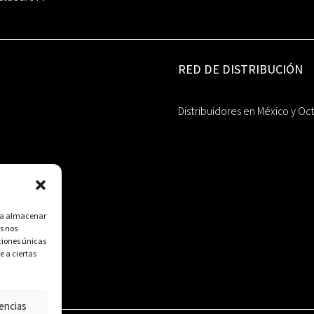
RED DE DISTRIBUCIÓN
Distribuidores en México y Oc
ara almacenar
s nos
ciones únicas
e a ciertas
encias