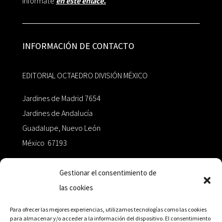
Infórmate
en este enlace.
INFORMACIÓN DE CONTACTO
EDITORIAL OCTAEDRO DIVISIÓN MÉXICO
Jardines de Madrid 7654
Jardines de Andalucía
Guadalupe, Nuevo León
México 67193
zairaoctaedro@gmail.com
Gestionar el consentimiento de
las cookies
+52 811.499.5638
Para ofrecer las mejores experiencias, utilizamos tecnologías como las cookies
para almacenar y/o acceder a la información del dispositivo. El consentimiento