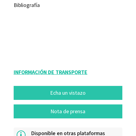
Bibliografía
Graciela Uribe Álvarez; María Teresa Mateo Girona; Silvia Eva Agosto Riera;
Teodoro Álvarez Angulo
9788418083648
13170-0
INFORMACIÓN DE TRANSPORTE
Echa un vistazo
Nota de prensa
Disponible en otras plataformas
p