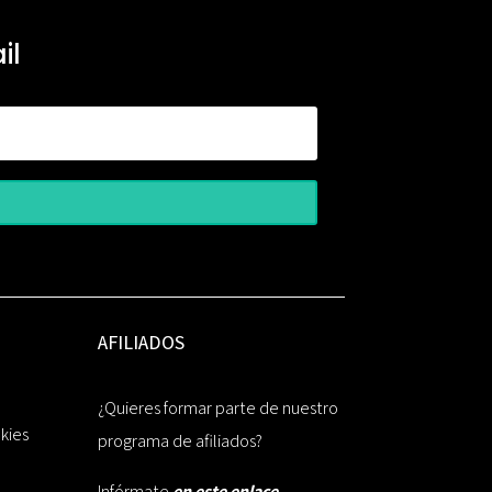
il
AFILIADOS
¿Quieres formar parte de nuestro
okies
programa de afiliados?
Infórmate
en este enlace.