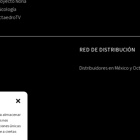
oyecto Noria
icología
ctaedroTV
RED DE DISTRIBUCIÓN
Distribuidores en México y Oc
ara almacenar
s nos
ciones únicas
e a ciertas