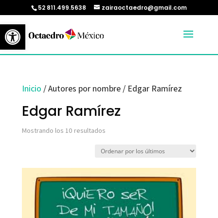
52 811.499.5638
zairaoctaedro@gmail.com
Abrir barra de herramientas
Inicio
/ Autores por nombre / Edgar Ramírez
Edgar Ramírez
Ordenado
Mostrando los 10 resultados
por
los
últimos