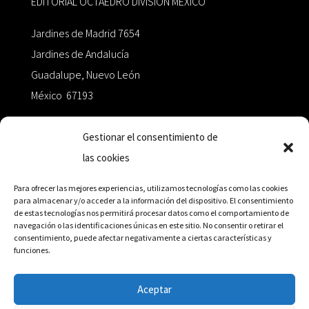
EDITORIAL OCTAEDRO DIVISIÓN MÉXICO
Jardines de Madrid 7654
Jardines de Andalucía
Guadalupe, Nuevo León
México 67193
zairaoctaedro@gmail.com
Gestionar el consentimiento de
las cookies
+52 811.499.5638
Para ofrecer las mejores experiencias, utilizamos tecnologías como las cookies
para almacenar y/o acceder a la información del dispositivo. El consentimiento
de estas tecnologías nos permitirá procesar datos como el comportamiento de
RED DE DISTRIBUCIÓN
navegación o las identificaciones únicas en este sitio. No consentir o retirar el
consentimiento, puede afectar negativamente a ciertas características y
funciones.
Distribuidores en México y Octaedro internacional
Aceptar