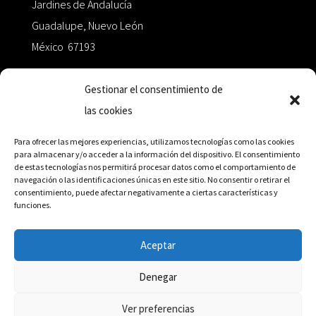
Jardines de Andalucía
Guadalupe, Nuevo León
México 67193
zairaoctaedro@gmail.com
Gestionar el consentimiento de
las cookies
+52 811.499.5638
Para ofrecer las mejores experiencias, utilizamos tecnologías como las cookies
para almacenar y/o acceder a la información del dispositivo. El consentimiento
de estas tecnologías nos permitirá procesar datos como el comportamiento de
RED DE DISTRIBUCIÓN
navegación o las identificaciones únicas en este sitio. No consentir o retirar el
consentimiento, puede afectar negativamente a ciertas características y
funciones.
Distribuidores en México y Octaedro internacional
Aceptar
Denegar
© Editorial Octaedro, 2026
Ver preferencias