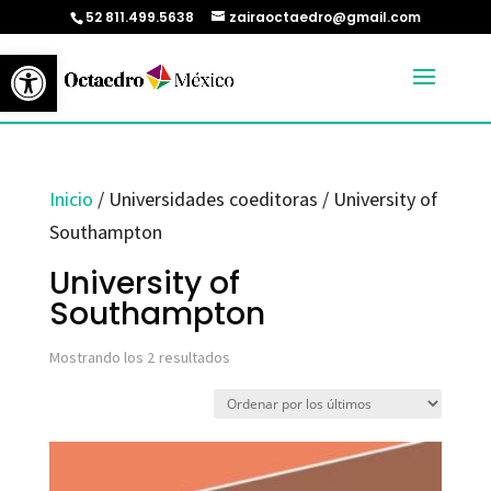
52 811.499.5638
zairaoctaedro@gmail.com
Abrir barra de herramientas
Inicio
/ Universidades coeditoras / University of
Southampton
University of
Southampton
Ordenado
Mostrando los 2 resultados
por
los
últimos