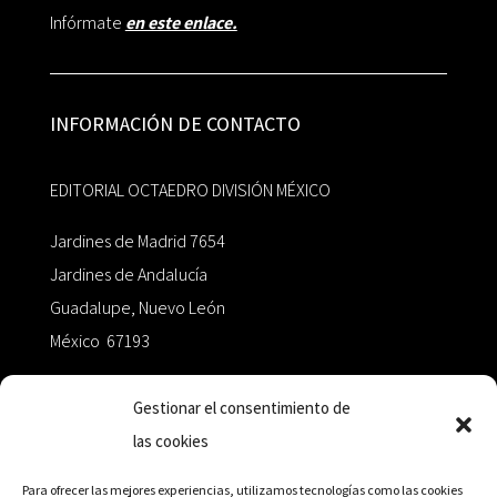
Infórmate
en este enlace.
INFORMACIÓN DE CONTACTO
EDITORIAL OCTAEDRO DIVISIÓN MÉXICO
Jardines de Madrid 7654
Jardines de Andalucía
Guadalupe, Nuevo León
México 67193
zairaoctaedro@gmail.com
Gestionar el consentimiento de
las cookies
+52 811.499.5638
Para ofrecer las mejores experiencias, utilizamos tecnologías como las cookies