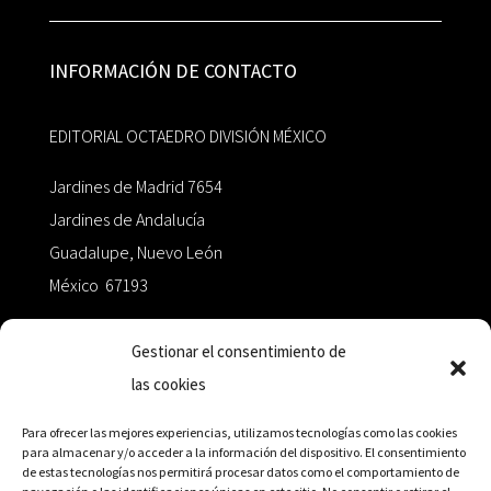
INFORMACIÓN DE CONTACTO
EDITORIAL OCTAEDRO DIVISIÓN MÉXICO
Jardines de Madrid 7654
Jardines de Andalucía
Guadalupe, Nuevo León
México 67193
zairaoctaedro@gmail.com
Gestionar el consentimiento de
las cookies
+52 811.499.5638
Para ofrecer las mejores experiencias, utilizamos tecnologías como las cookies
para almacenar y/o acceder a la información del dispositivo. El consentimiento
de estas tecnologías nos permitirá procesar datos como el comportamiento de
RED DE DISTRIBUCIÓN