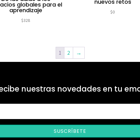
nuevos retos
acios globales para el
aprendizaje
$
0
$
328
1
2
→
ecibe nuestras novedades en tu ema
SUSCRÍBETE