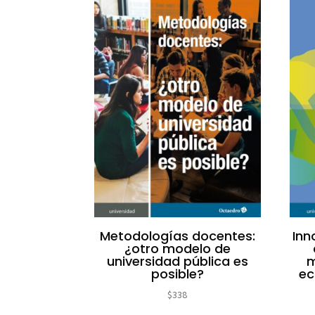
Metodologías docentes:
Inn
¿otro modelo de
universidad pública es
m
posible?
ec
$
338