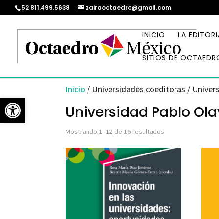
52 811.499.5638
zairaoctaedro@gmail.com
INICIO
LA EDITORI
SITIOS DE OCTAEDR
Inicio
/ Universidades coeditoras / Univers
Abrir barra de herramientas
Universidad Pablo Olav
Ordenado
Mostrando 1–12 de 16 resultados
por
los
últimos