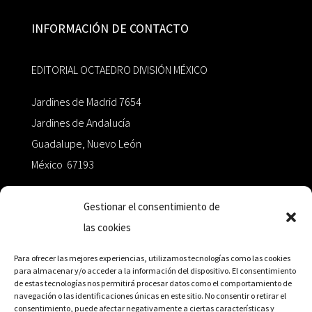
INFORMACIÓN DE CONTACTO
EDITORIAL OCTAEDRO DIVISIÓN MÉXICO
Jardines de Madrid 7654
Jardines de Andalucía
Guadalupe, Nuevo León
México 67193
zairaoctaedro@gmail.com
Gestionar el consentimiento de
las cookies
+52 811.499.5638
Para ofrecer las mejores experiencias, utilizamos tecnologías como las cookies
para almacenar y/o acceder a la información del dispositivo. El consentimiento
de estas tecnologías nos permitirá procesar datos como el comportamiento de
RED DE DISTRIBUCIÓN
navegación o las identificaciones únicas en este sitio. No consentir o retirar el
consentimiento, puede afectar negativamente a ciertas características y