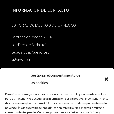
INFORMACIÓN DE CONTACTO
EDITORIAL OCTAEDRO DIVISIÓN MÉXICO
Jardines de Madrid 7654
Jardines de Andalucía
Guadalupe, Nuevo León
México 67193
zairaoctaedro@gmail.com
Gestionar el consentimiento de
las cookies
+52 811.499.5638
Para ofrecer las mejores experiencias, utilizamos tecnologías como las cookies
para almacenar y/o acceder a la información del dispositivo. El consentimiento
de estas tecnologías nos permitirá procesar datos como el comportamiento de
RED DE DISTRIBUCIÓN
navegación o las identificaciones únicas en este sitio. No consentir o retirar el
consentimiento, puede afectar negativamente a ciertas características y