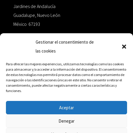
Jardines de Andalucía
Guadalupe, Nuevo León
México 67193
zairaoctaedro@gmail.com
Gestionar el consentimiento de
las cookies
+52 811.499.5638
Para ofrecer las mejores experiencias, utilizamos tecnologías como las cookies
para almacenar y/o acceder a la información del dispositivo. El consentimiento
de estas tecnologías nos permitirá procesar datos como el comportamiento de
RED DE DISTRIBUCIÓN
navegación o las identificaciones únicas en este sitio. No consentir o retirar el
consentimiento, puede afectar negativamente a ciertas características y
funciones.
Distribuidores en México y Octaedro internacional
Aceptar
Denegar
© Editorial Octaedro, 2026