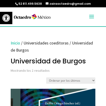
52 811.499.5638
zairaoctaedro@gmail.com
Abrir barra de herramientas
Inicio
/ Universidades coeditoras / Universidad
de Burgos
Universidad de Burgos
Ordenado
Mostrando los 2 resultados
por
los
últimos