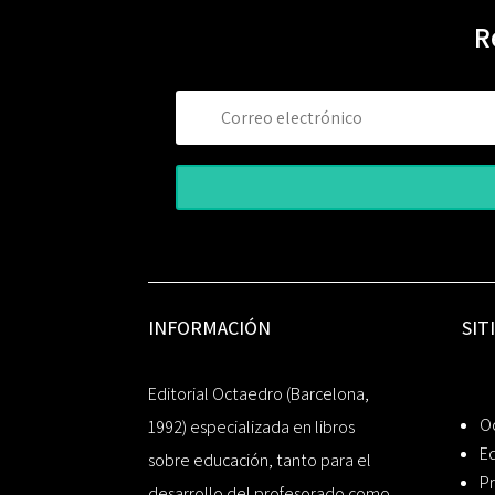
R
INFORMACIÓN
SIT
Editorial Octaedro (Barcelona,
O
1992) especializada en libros
Ed
sobre educación, tanto para el
Pr
desarrollo del profesorado como