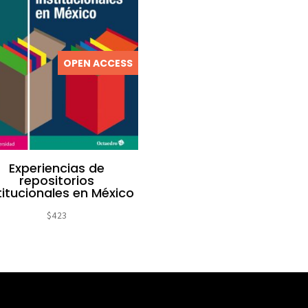
OPEN ACCESS
Experiencias de
repositorios
titucionales en México
$
423