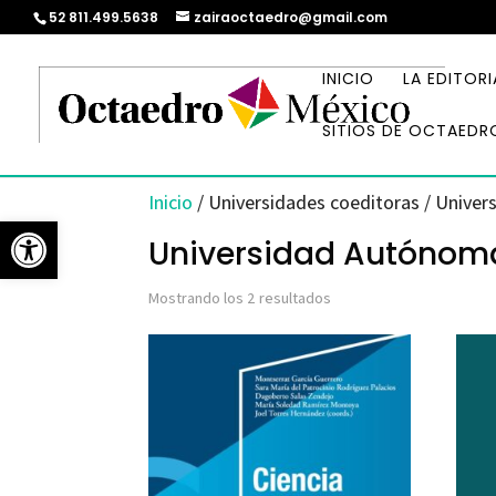
52 811.499.5638
zairaoctaedro@gmail.com
INICIO
LA EDITORI
SITIOS DE OCTAEDR
Inicio
/ Universidades coeditoras / Unive
Abrir barra de herramientas
Universidad Autónom
Ordenado
Mostrando los 2 resultados
por
los
últimos