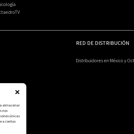
icología
ctaedroTV
RED DE DISTRIBUCIÓN
Distribuidores en México y Oc
ara almacenar
s nos
ciones únicas
e a ciertas